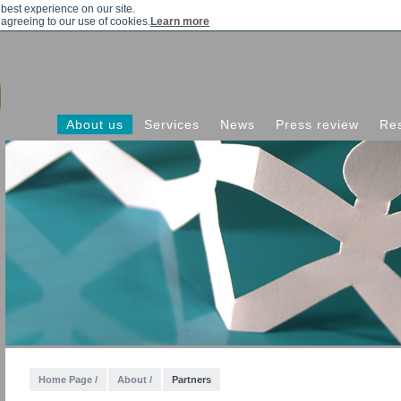
 best experience on our site.
 agreeing to our use of cookies.
Learn more
About us
Services
News
Press review
Re
Home Page /
About /
Partners