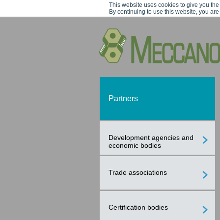
This website uses cookies to give you the
By continuing to use this website, you are
Partners
Development agencies and
economic bodies
Trade associations
Certification bodies