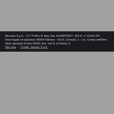
Meccano S.p.A. - C.F. P.IVA e N. Reg. Imp. 01146570427 - R.E.A. n° 111512 AN
Sede legale ed operativa: 60044 Fabriano - Via G. Ceresani, 1 - Loc. Campo dell'Olmo
Sede operativa di Jesi: 60035 Jesi - Via G. di Vittorio, 4
Site map
Credits: Nautes S.p.A.
-